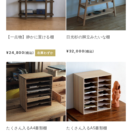
【一点物】静かに置ける棚
日光杉の脚立みたいな棚
¥32,000
(税込)
¥24,800
(税込)
在庫わずか
たくさん入るA4書類棚
たくさん入るA5書類棚