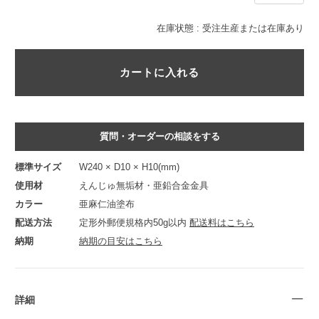
在庫状態 :
受注生産または在庫あり
質問・オーダーの相談をする
標準サイズ
W240 × D10 × H10(mm)
使用材
えんじゅ無垢材・亜鉛合金金具
カラー
亜麻仁油塗布
配送方法
定形外郵便規格内50g以内
配送料はこちら
納期
納期の目安はこちら
詳細