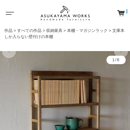
0
作品
>
すべての作品
>
収納家具
>
本棚・マガジンラック
>
文庫本
しか入らない壁付けの本棚
1/8