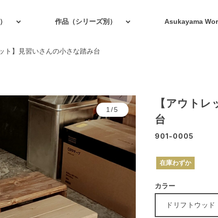
）
作品（シリーズ別）
Asukayama W
ット】見習いさんの小さな踏み台
【アウトレ
1/5
台
901-0005
在庫わずか
カラー