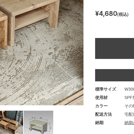
¥4,680
(税込)
標準サイズ
W300
使用材
SP
カラー
その
配送方法
宅配
納期
納期