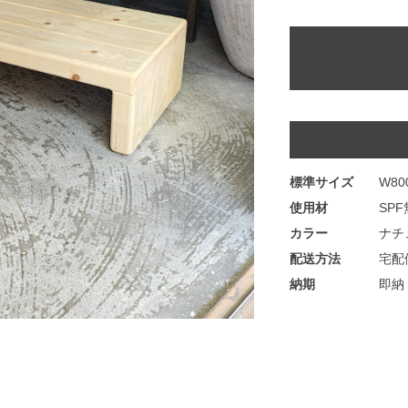
標準サイズ
W800
使用材
SP
カラー
ナチ
配送方法
宅配
納期
即納