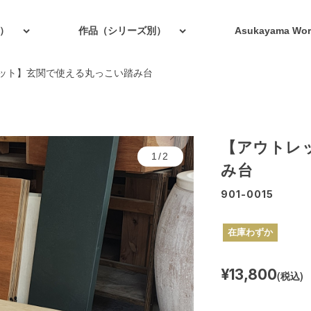
）
作品（シリーズ別）
Asukayama W
ット】玄関で使える丸っこい踏み台
【アウトレ
1/2
み台
901-0015
在庫わずか
¥13,800
(税込)